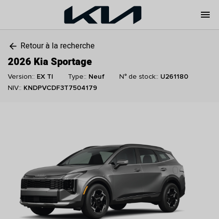
menu
Retour à la recherche
arrow_back
2026 Kia Sportage
Version::
EX TI
Type::
Neuf
N° de stock::
U261180
NIV::
KNDPVCDF3T7504179