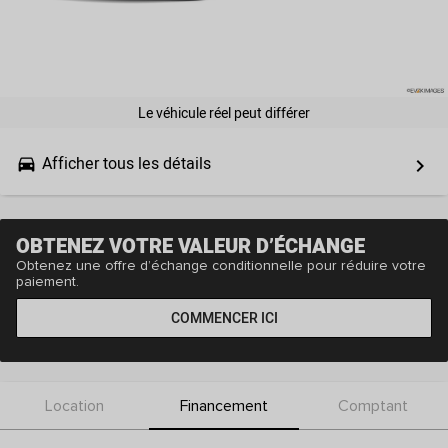
Le véhicule réel peut différer
Afficher tous les détails
drive_eta
keyboard_arrow_right
OBTENEZ VOTRE VALEUR D’ÉCHANGE
Obtenez une offre d’échange conditionnelle pour réduire votre
paiement.
COMMENCER ICI
Location
Financement
Comptant