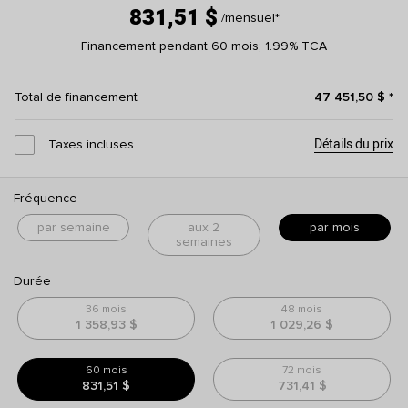
831,51 $
/mensuel
*
Financement pendant 60 mois; 1.99% TCA
Total de financement
47 451,50 $
*
Détails du prix
Taxes incluses
Fréquence
par semaine
aux 2
par mois
semaines
Durée
36 mois
48 mois
1 358,93 $
1 029,26 $
60 mois
72 mois
831,51 $
731,41 $