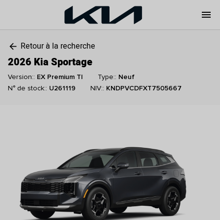
menu
Retour à la recherche
arrow_back
2026 Kia Sportage
Version::
EX Premium TI
Type::
Neuf
N° de stock::
U261119
NIV::
KNDPVCDFXT7505667