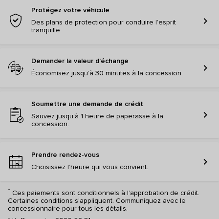
Protégez votre véhicule
chevron_right
Des plans de protection pour conduire l’esprit
tranquille.
Demander la valeur d’échange
chevron_right
Économisez jusqu’à 30 minutes à la concession.
Soumettre une demande de crédit
chevron_right
Sauvez jusqu’à 1 heure de paperasse à la
concession.
Prendre rendez-vous
chevron_right
Choisissez l’heure qui vous convient.
*
Ces paiements sont conditionnels à l’approbation de crédit.
Certaines conditions s’appliquent. Communiquez avec le
concessionnaire pour tous les détails.