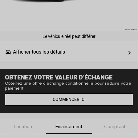
Le véhicule réel peut différer
Afficher tous les détails
drive_eta
keyboard_arrow_right
OBTENEZ VOTRE VALEUR D’ÉCHANGE
Obtenez une offre d’échange conditionnelle pour réduire votre
paiement.
COMMENCER ICI
Location
Financement
Comptant