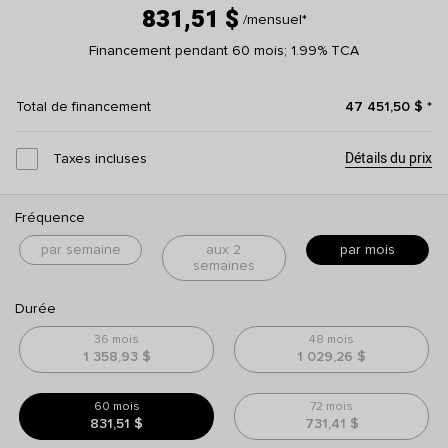
831,51 $
/mensuel
*
Financement pendant 60 mois; 1.99% TCA
Total de financement
47 451,50 $
*
Détails du prix
Taxes incluses
Fréquence
par semaine
aux 2
par mois
semaines
Durée
36 mois
48 mois
1 358,93 $
1 029,26 $
60 mois
72 mois
831,51 $
731,41 $