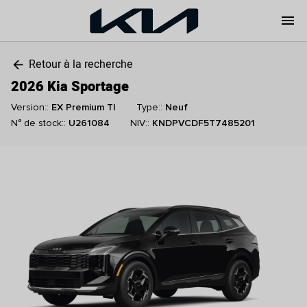
menu
Retour à la recherche
arrow_back
2026 Kia Sportage
Version::
EX Premium TI
Type::
Neuf
N° de stock::
U261084
NIV::
KNDPVCDF5T7485201