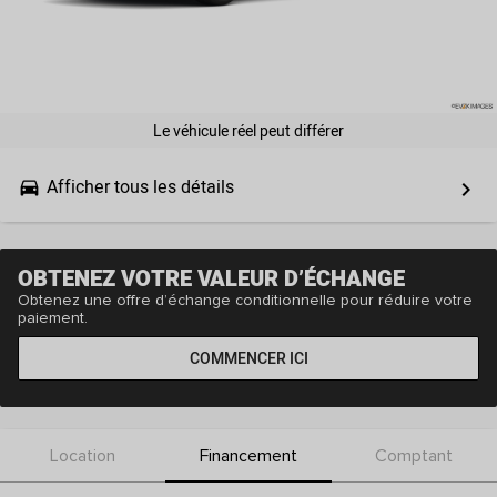
Le véhicule réel peut différer
Afficher tous les détails
drive_eta
keyboard_arrow_right
OBTENEZ VOTRE VALEUR D’ÉCHANGE
Obtenez une offre d’échange conditionnelle pour réduire votre
paiement.
COMMENCER ICI
Location
Financement
Comptant