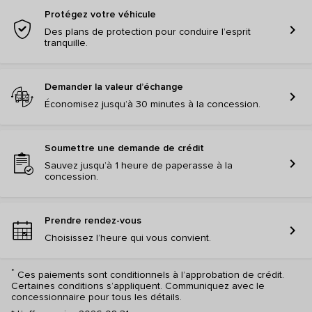
Protégez votre véhicule
chevron_right
Des plans de protection pour conduire l’esprit
tranquille.
Demander la valeur d’échange
chevron_right
Économisez jusqu’à 30 minutes à la concession.
Soumettre une demande de crédit
chevron_right
Sauvez jusqu’à 1 heure de paperasse à la
concession.
Prendre rendez-vous
chevron_right
Choisissez l’heure qui vous convient.
*
Ces paiements sont conditionnels à l’approbation de crédit.
Certaines conditions s’appliquent. Communiquez avec le
concessionnaire pour tous les détails.