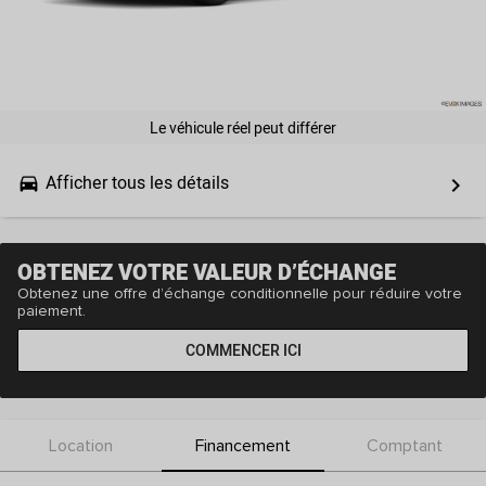
Le véhicule réel peut différer
Afficher tous les détails
drive_eta
keyboard_arrow_right
OBTENEZ VOTRE VALEUR D’ÉCHANGE
Obtenez une offre d’échange conditionnelle pour réduire votre
paiement.
COMMENCER ICI
Location
Financement
Comptant