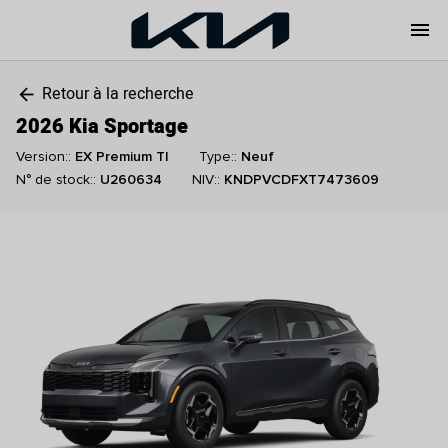
menu
Retour à la recherche
arrow_back
2026 Kia Sportage
Version::
EX Premium TI
Type::
Neuf
N° de stock::
U260634
NIV::
KNDPVCDFXT7473609