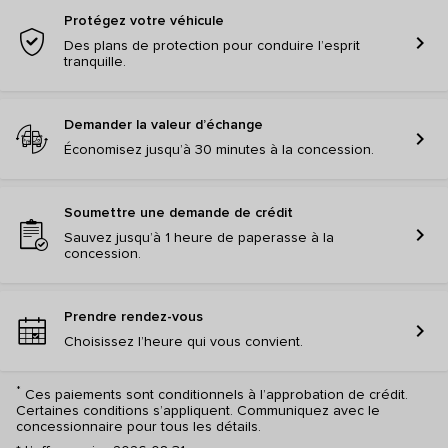
Protégez votre véhicule
chevron_right
Des plans de protection pour conduire l’esprit
tranquille.
Demander la valeur d’échange
chevron_right
Économisez jusqu’à 30 minutes à la concession.
Soumettre une demande de crédit
chevron_right
Sauvez jusqu’à 1 heure de paperasse à la
concession.
Prendre rendez-vous
chevron_right
Choisissez l’heure qui vous convient.
*
Ces paiements sont conditionnels à l’approbation de crédit.
Certaines conditions s’appliquent. Communiquez avec le
concessionnaire pour tous les détails.