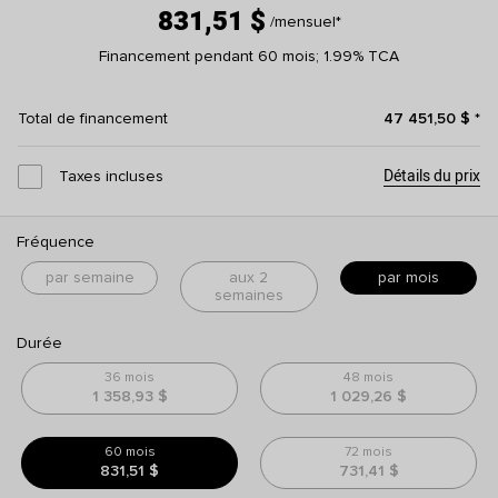
831,51 $
/mensuel
*
Financement pendant 60 mois; 1.99% TCA
Total de financement
47 451,50 $
*
Détails du prix
Taxes incluses
Fréquence
par semaine
aux 2
par mois
semaines
Durée
36 mois
48 mois
1 358,93 $
1 029,26 $
60 mois
72 mois
831,51 $
731,41 $